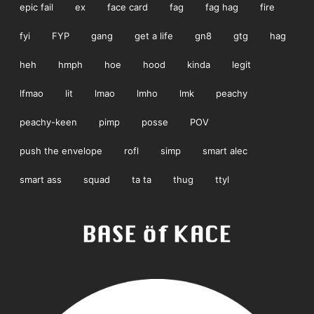
epic fail
ex
face card
fag
fag hag
fire
fyi
FYP
gang
get a life
gn8
gtg
hag
heh
hmph
hoe
hood
kinda
legit
lfmao
lit
lmao
lmho
lmk
peachy
peachy-keen
pimp
posse
POV
push the envelope
rofl
simp
smart alec
smart ass
squad
ta ta
thug
ttyl