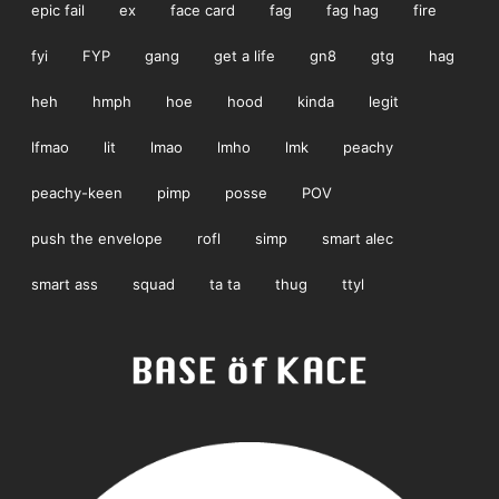
epic fail
ex
face card
fag
fag hag
fire
fyi
FYP
gang
get a life
gn8
gtg
hag
heh
hmph
hoe
hood
kinda
legit
lfmao
lit
lmao
lmho
lmk
peachy
peachy-keen
pimp
posse
POV
push the envelope
rofl
simp
smart alec
smart ass
squad
ta ta
thug
ttyl