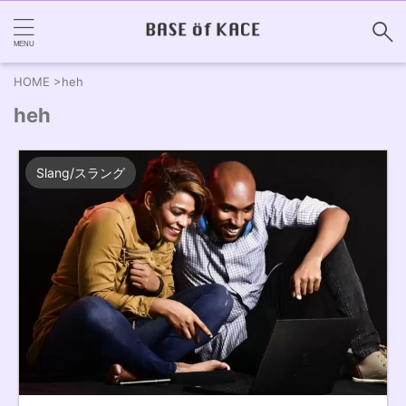
HOME
>
heh
heh
Slang/スラング