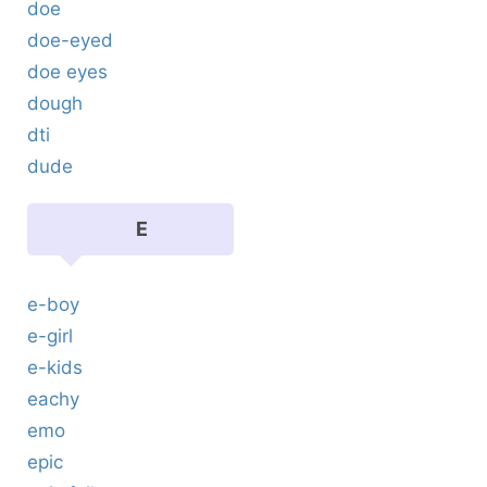
doe
doe-eyed
doe eyes
dough
dti
dude
E
e-boy
e-girl
e-kids
eachy
emo
epic