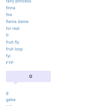
fairy princess
finna
fire
flame dame
for real
fr
fruit fly
fruit loop
fyi
FYP
G
g
gabe