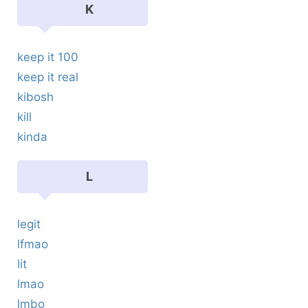
K
keep it 100
keep it real
kibosh
kill
kinda
L
legit
lfmao
lit
lmao
lmbo