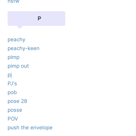
nsfw
P
peachy
peachy-keen
pimp
pimp out
pj
PJ's
pob
pose 28
posse
POV
push the envelope