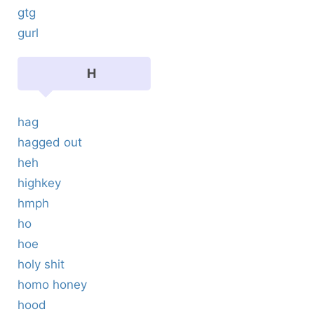
gtg
gurl
H
hag
hagged out
heh
highkey
hmph
ho
hoe
holy shit
homo honey
hood