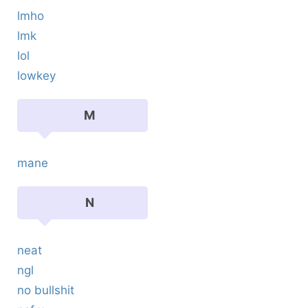
lmho
lmk
lol
lowkey
M
mane
N
neat
ngl
no bullshit