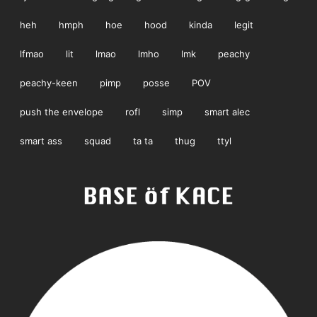
heh
hmph
hoe
hood
kinda
legit
lfmao
lit
lmao
lmho
lmk
peachy
peachy-keen
pimp
posse
POV
push the envelope
rofl
simp
smart alec
smart ass
squad
ta ta
thug
ttyl