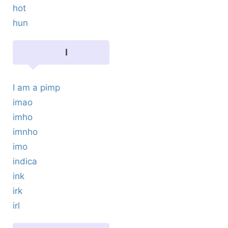
hot
hun
I
I am a pimp
imao
imho
imnho
imo
indica
ink
irk
irl