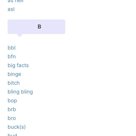
as hell
asl
B
bbl
bfn
big facts
binge
bitch
bling bling
bop
brb
bro
buck(s)
bud