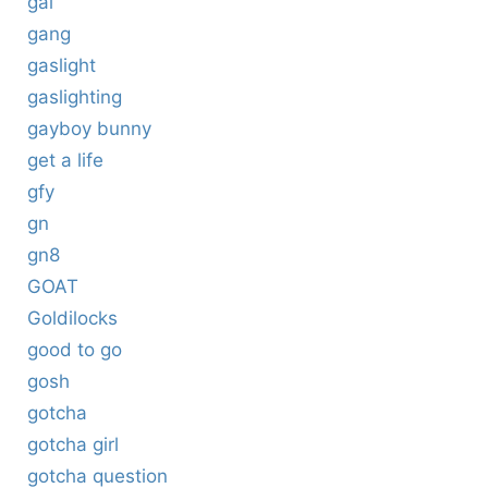
gal
gang
gaslight
gaslighting
gayboy bunny
get a life
gfy
gn
gn8
GOAT
Goldilocks
good to go
gosh
gotcha
gotcha girl
gotcha question