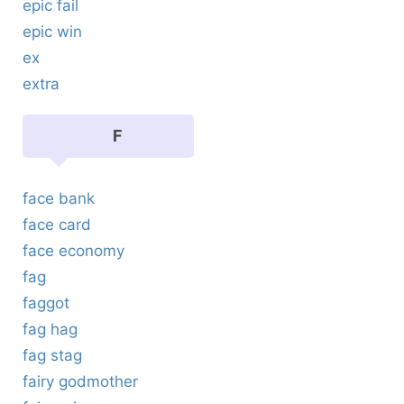
epic fail
epic win
ex
extra
F
face bank
face card
face economy
fag
faggot
fag hag
fag stag
fairy godmother