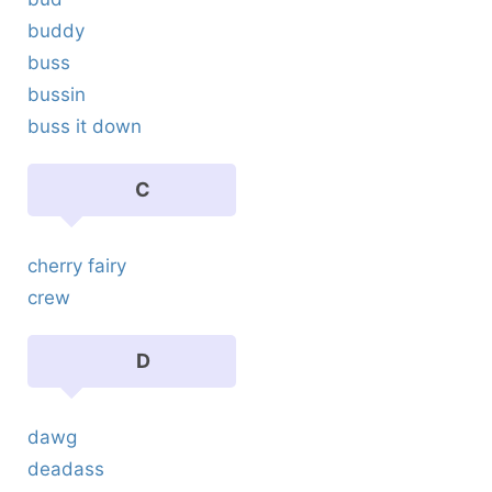
buddy
buss
bussin
buss it down
C
cherry fairy
crew
D
dawg
deadass