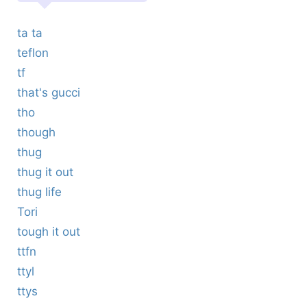
ta ta
teflon
tf
that's gucci
tho
though
thug
thug it out
thug life
Tori
tough it out
ttfn
ttyl
ttys