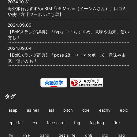
2024.10.31
海外旅行おすすめeSIM「eSIM-san（イーシムさん）」口コミ
や使い方【ワーホリにも◎】
2024.09.09
【BoKスラング辞典】「fyp」→「おすすめ」意味や由来、使い
方も！
2024.09.04
【BoKスラング辞典】「pose 28」→「ネタポーズ」意味や由
来、使い方も！
タグ
asap
as hell
asl
bitch
doe
eachy
epic
epic fail
ex
face card
fag
fag hag
fire
fyi
FYP
gang
get a life
gn8
gtg
hag