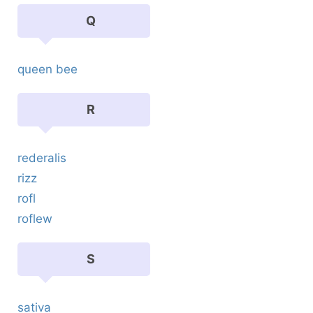
Q
queen bee
R
rederalis
rizz
rofl
roflew
S
sativa