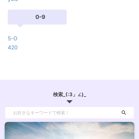
0-9
5-O
420
検索_(:3」∠)_