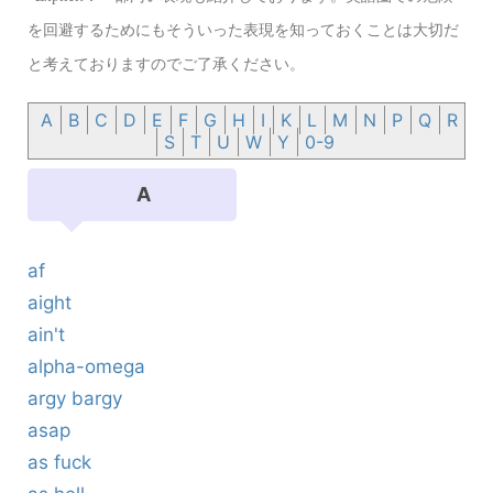
を回避するためにもそういった表現を知っておくことは
大切だ
と考えておりますのでご了承ください。
A
B
C
D
E
F
G
H
I
K
L
M
N
P
Q
R
S
T
U
W
Y
0-9
A
af
aight
ain't
alpha-omega
argy bargy
asap
as fuck