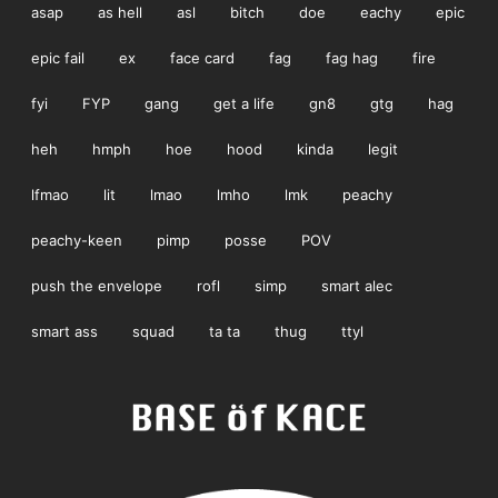
asap
as hell
asl
bitch
doe
eachy
epic
epic fail
ex
face card
fag
fag hag
fire
fyi
FYP
gang
get a life
gn8
gtg
hag
heh
hmph
hoe
hood
kinda
legit
lfmao
lit
lmao
lmho
lmk
peachy
peachy-keen
pimp
posse
POV
push the envelope
rofl
simp
smart alec
smart ass
squad
ta ta
thug
ttyl