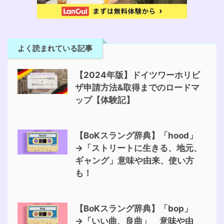
よく読まれている記事
【2024年版】ドイツワーホリビ
ザ申請方法&取得までのロードマ
ップ【体験記】
【BoKスラング辞典】「hood」
→「ストリートに生きる、地元、
ギャング」意味や由来、使い方
も！
【BoKスラング辞典】「bop」
→「いい曲、良曲」 意味や由