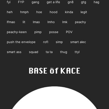
fyi
FYP
gang
get a life
gn8
gtg
hag
heh
hmph
hoe
hood
kinda
legit
lfmao
lit
lmao
lmho
lmk
peachy
peachy-keen
pimp
posse
POV
push the envelope
rofl
simp
smart alec
smart ass
squad
ta ta
thug
ttyl