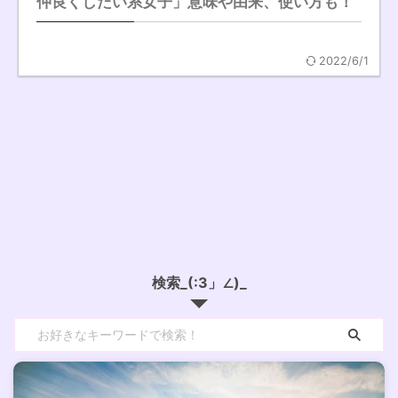
仲良くしたい系女子」意味や由来、使い方も！
2022/6/1
検索_(:3」∠)_