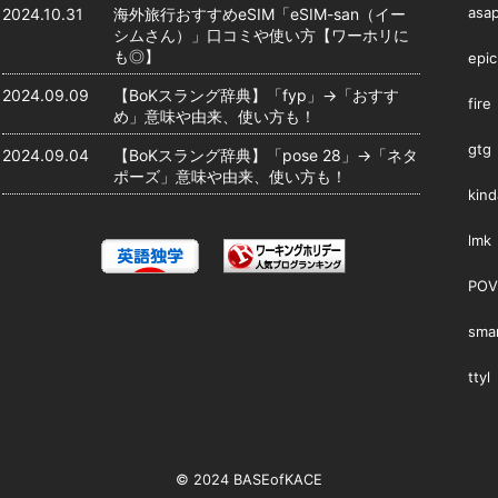
asa
2024.10.31
海外旅行おすすめeSIM「eSIM-san（イー
シムさん）」口コミや使い方【ワーホリに
も◎】
epic
2024.09.09
【BoKスラング辞典】「fyp」→「おすす
fire
め」意味や由来、使い方も！
gtg
2024.09.04
【BoKスラング辞典】「pose 28」→「ネタ
ポーズ」意味や由来、使い方も！
kind
lmk
POV
smar
ttyl
© 2024 BASEofKACE