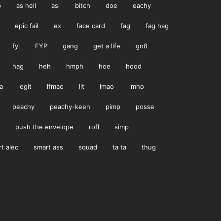
p
as hell
asl
bitch
doe
eachy
epic fail
ex
face card
fag
fag hag
fyi
FYP
gang
get a life
gn8
hag
heh
hmph
hoe
hood
a
legit
lfmao
lit
lmao
lmho
peachy
peachy-keen
pimp
posse
push the envelope
rofl
simp
t alec
smart ass
squad
ta ta
thug