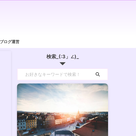
/ブログ運営
検索_(:3」∠)_