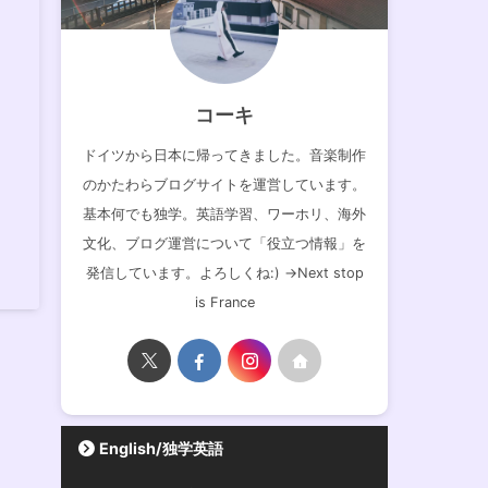
コーキ
ドイツから日本に帰ってきました。音楽制作
のかたわらブログサイトを運営しています。
基本何でも独学。英語学習、ワーホリ、海外
文化、ブログ運営について「役立つ情報」を
発信しています。よろしくね:) →Next stop
is France
English/独学英語