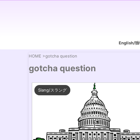
English
HOME
>
gotcha question
gotcha question
Slang/スラング