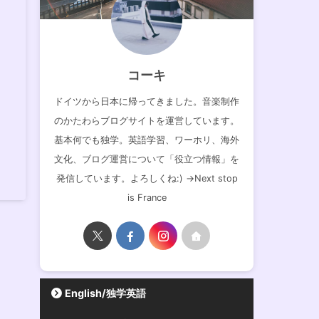
コーキ
ドイツから日本に帰ってきました。音楽制作
のかたわらブログサイトを運営しています。
基本何でも独学。英語学習、ワーホリ、海外
文化、ブログ運営について「役立つ情報」を
発信しています。よろしくね:) →Next stop
is France
English/独学英語