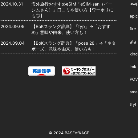
asa
2024.10.31
海外旅行おすすめeSIM「eSIM-san（イー
シムさん）」口コミや使い方【ワーホリに
も◎】
epic
2024.09.09
【BoKスラング辞典】「fyp」→「おすす
fire
め」意味や由来、使い方も！
gtg
2024.09.04
【BoKスラング辞典】「pose 28」→「ネタ
ポーズ」意味や由来、使い方も！
kind
lmk
POV
smar
ttyl
© 2024 BASEofKACE