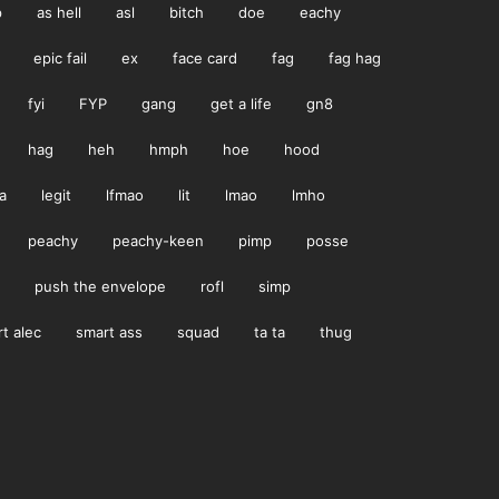
p
as hell
asl
bitch
doe
eachy
epic fail
ex
face card
fag
fag hag
fyi
FYP
gang
get a life
gn8
hag
heh
hmph
hoe
hood
a
legit
lfmao
lit
lmao
lmho
peachy
peachy-keen
pimp
posse
push the envelope
rofl
simp
t alec
smart ass
squad
ta ta
thug