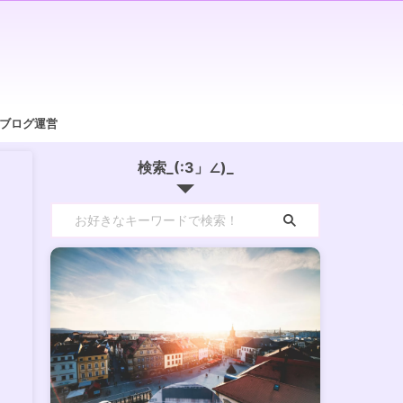
/ブログ運営
検索_(:3」∠)_