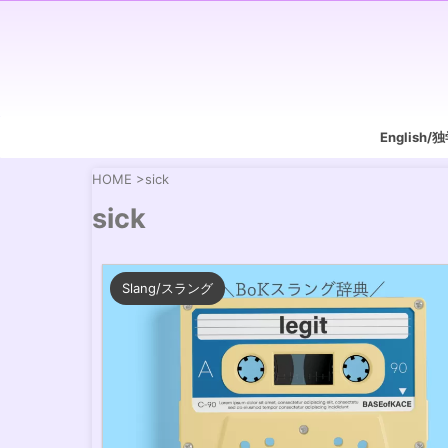
English
HOME
>
sick
sick
Slang/スラング