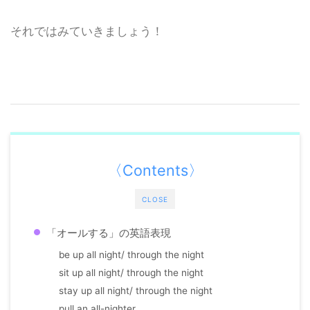
それではみていきましょう！
〈Contents〉
CLOSE
「オールする」の英語表現
be up all night/ through the night
sit up all night/ through the night
stay up all night/ through the night
pull an all-nighter