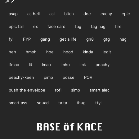
asap
as hell
asl
bitch
doe
eachy
epic
epic fail
ex
face card
fag
fag hag
fire
fyi
FYP
gang
get a life
gn8
gtg
hag
heh
hmph
hoe
hood
kinda
legit
lfmao
lit
lmao
lmho
lmk
peachy
peachy-keen
pimp
posse
POV
push the envelope
rofl
simp
smart alec
smart ass
squad
ta ta
thug
ttyl