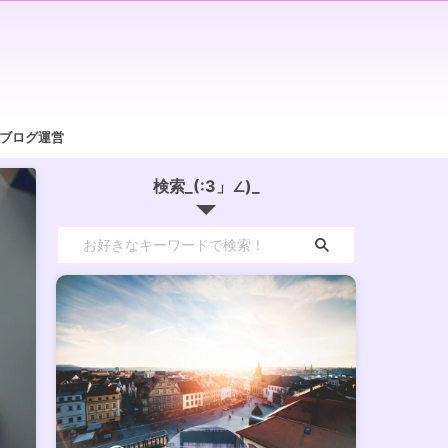
/ブログ運営
検索_(:3」∠)_