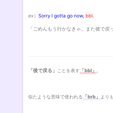
ex）
Sorry I gotta go now,
bbl
.
「ごめんもう行かなきゃ。また後で戻
「後で戻る」
「bbl」
ことを表す
。
「brb」
似たような意味で使われる
より