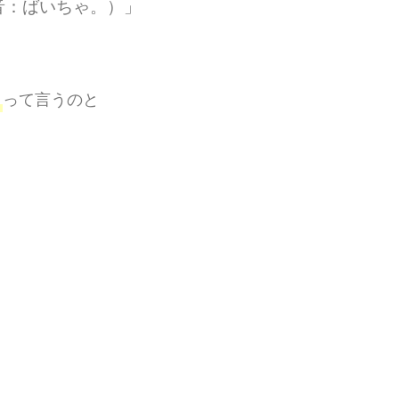
音：ばいちゃ。）」
」
って言うのと