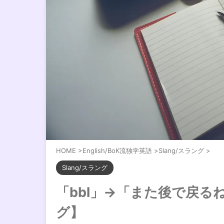
HOME
>
English/BoK流独学英語
>
Slang/スラング
>
Slang/スラング
「bbl」→「また後で戻
グ】