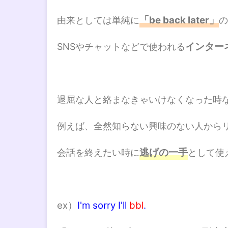
「be back later」
由来としては単純に
の
インター
SNSやチャットなどで使われる
退屈な人と絡まなきゃいけなくなった時など
例えば、全然知らない興味のない人から
逃げの一手
会話を終えたい時に
として使
ex）
I'm sorry I'll
bbl
.