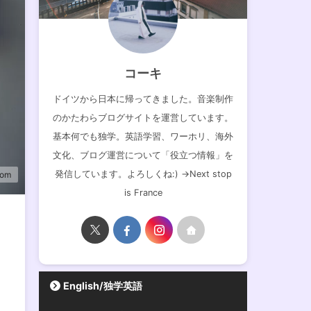
コーキ
ドイツから日本に帰ってきました。音楽制作
のかたわらブログサイトを運営しています。
基本何でも独学。英語学習、ワーホリ、海外
文化、ブログ運営について「役立つ情報」を
発信しています。よろしくね:) →Next stop
com
is France
English/独学英語