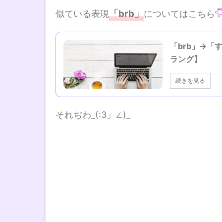
「brb」
似ている表現
についてはこちら
「brb」→
ラング】
続きを見る
それぢわ_(:3」∠)_