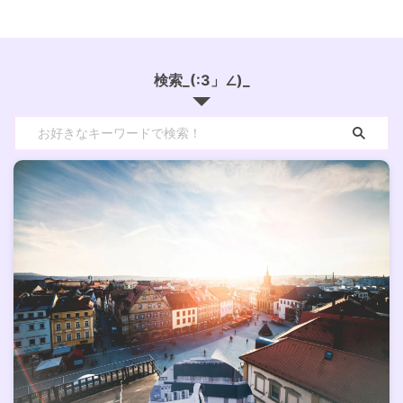
検索_(:3」∠)_