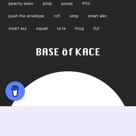
peachy-keen
pimp
posse
POV
push the envelope
rofl
simp
smart alec
smart ass
squad
ta ta
thug
ttyl