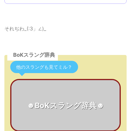
それぢわ_(:3」∠)_
BoKスラング辞典
他のスラングも見てミル？
☻BoKスラング辞典☻