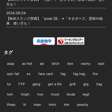
方も！
2024.09.04
【BoKスラング辞典】「pose 28」→「ネタポーズ」意味や由
来、使い方も！
タグ
asap
as hell
asl
bitch
doe
eachy
epic
epic fail
ex
face card
fag
fag hag
fire
fyi
FYP
gang
get a life
gn8
gtg
hag
heh
hmph
hoe
hood
kinda
legit
lfmao
lit
lmao
lmho
lmk
peachy